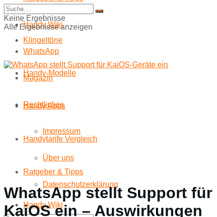
Start
Keine Ergebnisse
Handy Wiki
Alle Ergebnisse anzeigen
Klingeltöne
WhatsApp
Handy-Modelle
Magazin
Rechtliches
Handy Apps
Impressum
Handytarife Vergleich
Über uns
Ratgeber & Tipps
Datenschutzerklärung
WhatsApp stellt Support für
Handy Wiki
KaiOS ein – Auswirkungen