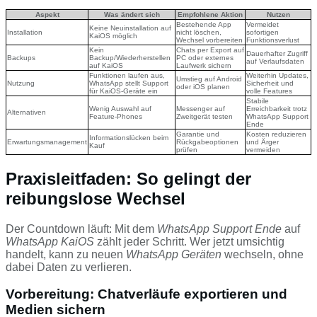
Aspekt
Was ändert sich
Empfohlene Aktion
Nutzen
Bestehende App
Vermeidet
Keine Neuinstallation auf
Installation
nicht löschen,
sofortigen
KaiOS möglich
Wechsel vorbereiten
Funktionsverlust
Kein
Chats per Export auf
Dauerhafter Zugriff
Backups
Backup/Wiederherstellen
PC oder externes
auf Verlaufsdaten
auf KaiOS
Laufwerk sichern
Funktionen laufen aus,
Weiterhin Updates,
Umstieg auf Android
Nutzung
WhatsApp stellt Support
Sicherheit und
oder iOS planen
für KaiOS-Geräte ein
volle Features
Stabile
Wenig Auswahl auf
Messenger auf
Erreichbarkeit trotz
Alternativen
Feature-Phones
Zweitgerät testen
WhatsApp Support
Ende
Garantie und
Kosten reduzieren
Informationslücken beim
Erwartungsmanagement
Rückgabeoptionen
und Ärger
Kauf
prüfen
vermeiden
Praxisleitfaden: So gelingt der
reibungslose Wechsel
Der Countdown läuft: Mit dem
WhatsApp Support Ende
auf
WhatsApp KaiOS
zählt jeder Schritt. Wer jetzt umsichtig
handelt, kann zu neuen
WhatsApp Geräten
wechseln, ohne
dabei Daten zu verlieren.
Vorbereitung: Chatverläufe exportieren und
Medien sichern