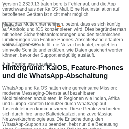
Version 2.2329.13 traten bereits Fehler auf, und die App
verschwand aus der KaiOS Mall. Eine Neuinstallation auf
betroffenen Geräten ist nicht mehr möglich.
Meta, das Mutterunternehmen, betont, dass es sich künftig
auf Android und iOS konzentrieren wird. Dies begründet man
mit hohen Sicherheitsanforderungen und den technischen
Limitierungen von Feature-Phones. Abschließend erläutern
Keine Ergebnisse
wir, was dieses Ende für die Nutzer bedeutet, empfehlen
sinnvolle Schritte und erklären, wie Daten gesichert werden
können, bevor der Support endgültig ausläuft.
Alle Ergebnisse anzeigen
Hintergrund: KaiOS, Feature-Phones
und die WhatsApp-Abschaltung
WhatsApp und KaiOS hatten eine gemeinsame Mission:
moderne Messaging-Dienste auf bezahlbaren
Mobiltelefonen anzubieten. In Regionen wie Indien, Afrika
und Europa konnten Benutzer durch WhatsApp auf
Tastentelefonen kommunizieren. Diese Geräte zeichneten
sich durch ihre lange Batterielaufzeit und zuverlässige
Netzwerktechnologie aus. Die Entscheidung, den
WhatsApp-Support zu beenden, hebt nun die Bedeutung