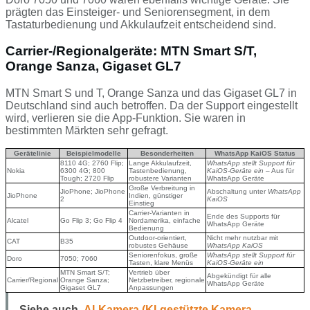
prägten das Einsteiger- und Seniorensegment, in dem
Tastaturbedienung und Akkulaufzeit entscheidend sind.
Carrier-/Regionalgeräte: MTN Smart S/T,
Orange Sanza, Gigaset GL7
MTN Smart S und T, Orange Sanza und das Gigaset GL7 in
Deutschland sind auch betroffen. Da der Support eingestellt
wird, verlieren sie die App-Funktion. Sie waren in
bestimmten Märkten sehr gefragt.
Gerätelinie
Beispielmodelle
Besonderheiten
WhatsApp KaiOS Status
8110 4G; 2760 Flip;
Lange Akkulaufzeit,
WhatsApp stellt Support für
Nokia
6300 4G; 800
Tastenbedienung,
KaiOS-Geräte ein
– Aus für
Tough; 2720 Flip
robustere Varianten
WhatsApp Geräte
Große Verbreitung in
JioPhone; JioPhone
Abschaltung unter
WhatsApp
JioPhone
Indien, günstiger
2
KaiOS
Einstieg
Carrier-Varianten in
Ende des Supports für
Alcatel
Go Flip 3; Go Flip 4
Nordamerika, einfache
WhatsApp Geräte
Bedienung
Outdoor-orientiert,
Nicht mehr nutzbar mit
CAT
B35
robustes Gehäuse
WhatsApp KaiOS
Seniorenfokus, große
WhatsApp stellt Support für
Doro
7050; 7060
Tasten, klare Menüs
KaiOS-Geräte ein
MTN Smart S/T;
Vertrieb über
Abgekündigt für alle
Carrier/Regional
Orange Sanza;
Netzbetreiber, regionale
WhatsApp Geräte
Gigaset GL7
Anpassungen
Siehe auch
AI-Kamera (KI-gestützte Kamera-