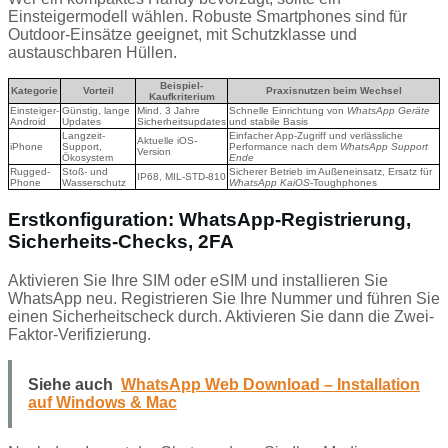
Einsteigermodell wählen. Robuste Smartphones sind für
Outdoor-Einsätze geeignet, mit Schutzklasse und
austauschbaren Hüllen.
Beispiel-
Kategorie
Vorteil
Praxisnutzen beim Wechsel
Kaufkriterium
Einsteiger-
Günstig, lange
Mind. 3 Jahre
Schnelle Einrichtung von
WhatsApp Geräte
Android
Updates
Sicherheitsupdates
und stabile Basis
Langzeit-
Einfacher App-Zugriff und verlässliche
Aktuelle iOS-
iPhone
Support,
Performance nach dem
WhatsApp Support
Version
Ökosystem
Ende
Rugged-
Stoß- und
Sicherer Betrieb im Außeneinsatz, Ersatz für
IP68, MIL-STD-810
Phone
Wasserschutz
WhatsApp KaiOS
-Toughphones
Erstkonfiguration: WhatsApp-Registrierung,
Sicherheits-Checks, 2FA
Aktivieren Sie Ihre SIM oder eSIM und installieren Sie
WhatsApp neu. Registrieren Sie Ihre Nummer und führen Sie
einen Sicherheitscheck durch. Aktivieren Sie dann die Zwei-
Faktor-Verifizierung.
Siehe auch
WhatsApp Web Download – Installation
auf Windows & Mac