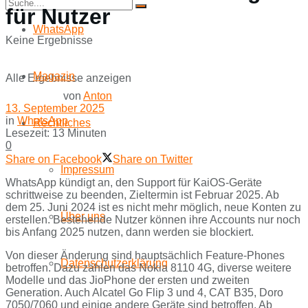
für Nutzer
WhatsApp
Keine Ergebnisse
Magazin
Alle Ergebnisse anzeigen
von
Anton
13. September 2025
in
WhatsApp
Rechtliches
Lesezeit: 13 Minuten
0
Share on Facebook
Share on Twitter
Impressum
WhatsApp kündigt an, den Support für KaiOS-Geräte
schrittweise zu beenden, Zieltermin ist Februar 2025. Ab
dem 25. Juni 2024 ist es nicht mehr möglich, neue Konten zu
Über uns
erstellen. Bestehende Nutzer können ihre Accounts nur noch
bis Anfang 2025 nutzen, dann werden sie blockiert.
Von dieser Änderung sind hauptsächlich Feature-Phones
Datenschutzerklärung
betroffen. Dazu zählen das Nokia 8110 4G, diverse weitere
Modelle und das JioPhone der ersten und zweiten
Generation. Auch Alcatel Go Flip 3 und 4, CAT B35, Doro
7050/7060 und einige andere Geräte sind betroffen. Ab