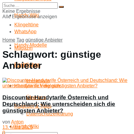
Start
Keine Ergebnisse
Handy Wiki
Alle Ergebnisse anzeigen
Klingeltöne
WhatsApp
Home
Tag
günstige Anbieter
Handy-Modelle
Magazin
Schlagwort:
günstige
Anbieter
Rechtliches
Handy Apps
Impressum
Handytarife Vergleich
Discounter-Handytarife Österreich und
Über uns
Deutschland: Wie unterscheiden sich die
Ratgeber & Tipps
günstigsten Anbieter?
Datenschutzerklärung
von
Anton
Handy Wiki
13. März 2025
0