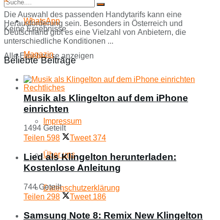
Die Auswahl des passenden Handytarifs kann eine
WhatsApp
Herausforderung sein. Besonders in Österreich und
Keine Ergebnisse
Deutschland gibt es eine Vielzahl von Anbietern, die
unterschiedliche Konditionen ...
Magazin
Alle Ergebnisse anzeigen
Beliebte Beiträge
Rechtliches
Musik als Klingelton auf dem iPhone
einrichten
Impressum
1494 Geteilt
Teilen
598
Tweet
374
Über uns
Lied als Klingelton herunterladen:
Kostenlose Anleitung
744 Geteilt
Datenschutzerklärung
Teilen
298
Tweet
186
Samsung Note 8: Remix New Klingelton