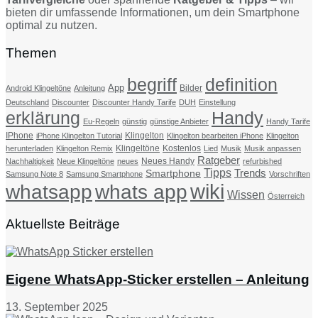
bieten dir umfassende Informationen, um dein Smartphone
optimal zu nutzen.
Themen
begriff
definition
App
Bilder
Android Klingeltöne
Anleitung
Deutschland
Discounter
Discounter Handy Tarife
DUH
Einstellung
erklärung
Handy
Eu-Regeln
günstig
günstige Anbieter
Handy Tarife
IPhone
Klingelton
iPhone Klingelton Tutorial
Klingelton bearbeiten iPhone
Klingelton
Klingeltöne
Kostenlos
herunterladen
Klingelton Remix
Lied
Musik
Musik anpassen
Ratgeber
Neues Handy
Nachhaltigkeit
Neue Klingeltöne
neues
refurbished
Tipps
Trends
Smartphone
Samsung Note 8
Samsung Smartphone
Vorschriften
wiki
whatsapp
whats app
Wissen
Österreich
Aktuellste Beiträge
Eigene WhatsApp-Sticker erstellen – Anleitung
13. September 2025