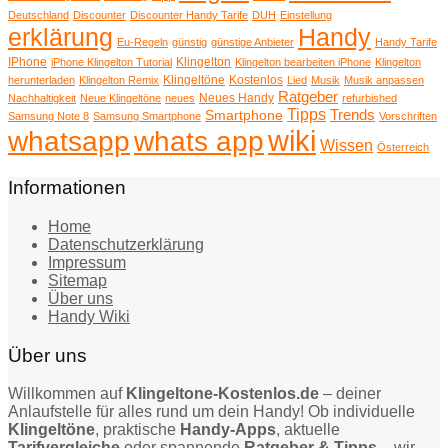
Deutschland
Discounter
Discounter Handy Tarife
DUH
Einstellung
erklärung
Handy
Eu-Regeln
günstig
günstige Anbieter
Handy Tarife
IPhone
Klingelton
iPhone Klingelton Tutorial
Klingelton bearbeiten iPhone
Klingelton
Klingeltöne
Kostenlos
herunterladen
Klingelton Remix
Lied
Musik
Musik anpassen
Ratgeber
Neues Handy
Nachhaltigkeit
Neue Klingeltöne
neues
refurbished
Tipps
Trends
Smartphone
Samsung Note 8
Samsung Smartphone
Vorschriften
wiki
whatsapp
whats app
Wissen
Österreich
Informationen
Home
Datenschutzerklärung
Impressum
Sitemap
Über uns
Handy Wiki
Über uns
Willkommen auf
Klingeltone-Kostenlos.de
– deiner
Anlaufstelle für alles rund um dein Handy! Ob individuelle
Klingeltöne
, praktische
Handy-Apps
, aktuelle
Tarifvergleiche
oder spannende
Ratgeber & Tipps
– wir