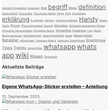
begriff
definition
App
Bilder
Android Klingeltöne
Anleitung
Deutschland
Discounter
Discounter Handy Tarife
DUH
Einstellung
erklärung
Handy
Eu-Regeln
günstig
günstige Anbieter
Handy
IPhone
Klingelton
Tarife
iPhone Klingelton Tutorial
Klingelton bearbeiten iPhone
Klingeltöne
Kostenlos
Klingelton herunterladen
Klingelton Remix
Lied
Musik
Neues Handy
Musik anpassen
Nachhaltigkeit
Neue Klingeltöne
neues
Ratgeber
Smartphone
refurbished
Samsung Note 8
Samsung Smartphone
whatsapp
whats
Tipps
Trends
Vorschriften
wiki
app
Wissen
Österreich
Aktuellste Beiträge
Eigene WhatsApp-Sticker erstellen – Anleitung
13. September 2025