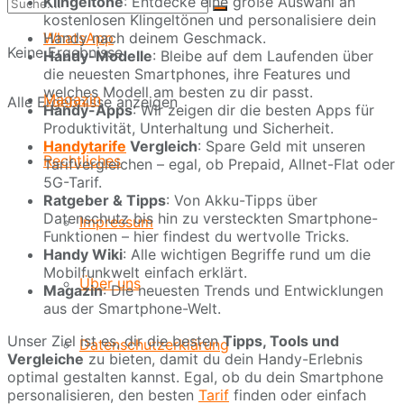
Klingeltöne
: Entdecke eine große Auswahl an
kostenlosen Klingeltönen und personalisiere dein
Handy nach deinem Geschmack.
WhatsApp
Keine Ergebnisse
Handy-Modelle
: Bleibe auf dem Laufenden über
die neuesten Smartphones, ihre Features und
welches Modell am besten zu dir passt.
Magazin
Alle Ergebnisse anzeigen
Handy-Apps
: Wir zeigen dir die besten Apps für
Produktivität, Unterhaltung und Sicherheit.
Handytarife
Vergleich
: Spare Geld mit unseren
Rechtliches
Tarifvergleichen – egal, ob Prepaid, Allnet-Flat oder
5G-Tarif.
Ratgeber & Tipps
: Von Akku-Tipps über
Datenschutz bis hin zu versteckten Smartphone-
Impressum
Funktionen – hier findest du wertvolle Tricks.
Handy Wiki
: Alle wichtigen Begriffe rund um die
Mobilfunkwelt einfach erklärt.
Über uns
Magazin
: Die neuesten Trends und Entwicklungen
aus der Smartphone-Welt.
Unser Ziel ist es, dir die besten
Tipps, Tools und
Datenschutzerklärung
Vergleiche
zu bieten, damit du dein Handy-Erlebnis
optimal gestalten kannst. Egal, ob du dein Smartphone
personalisieren, den besten
Tarif
finden oder einfach