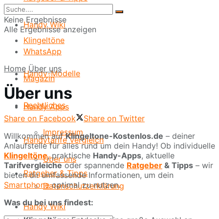
Start
Keine Ergebnisse
Handy Wiki
Alle Ergebnisse anzeigen
Klingeltöne
WhatsApp
Home
Über uns
Handy-Modelle
Magazin
Über uns
Rechtliches
Handy Apps
Share on Facebook
Share on Twitter
Impressum
Willkommen auf
Klingeltone-Kostenlos.de
– deiner
Handytarife Vergleich
Anlaufstelle für alles rund um dein Handy! Ob individuelle
Klingeltöne
, praktische
Handy-Apps
, aktuelle
Über uns
Tarifvergleiche
oder spannende
Ratgeber
& Tipps
– wir
Ratgeber & Tipps
bieten dir umfassende Informationen, um dein
Smartphone
optimal zu nutzen.
Datenschutzerklärung
Was du bei uns findest:
Handy Wiki