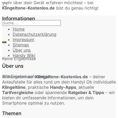
mehr über dein Gerät erfahren möchtest – bei
Klingeltone-Kostenlos.de
bist du genau richtig!
Informationen
Home
Datenschutzerklärung
Impressum
Sitemap
Über uns
Handy Wiki
Keine Ergebnisse
Über uns
Alle Ergebnisse anzeigen
Willkommen auf
Klingeltone-Kostenlos.de
– deiner
Anlaufstelle für alles rund um dein Handy! Ob individuelle
Klingeltöne
, praktische
Handy-Apps
, aktuelle
Tarifvergleiche
oder spannende
Ratgeber & Tipps
– wir
bieten dir umfassende Informationen, um dein
Smartphone optimal zu nutzen.
Themen