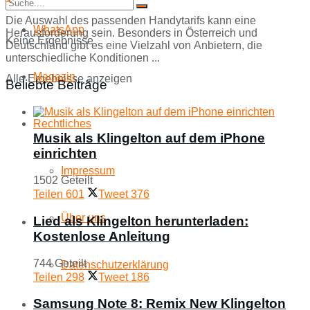
Die Auswahl des passenden Handytarifs kann eine
WhatsApp
Herausforderung sein. Besonders in Österreich und
Keine Ergebnisse
Deutschland gibt es eine Vielzahl von Anbietern, die
unterschiedliche Konditionen ...
Magazin
Alle Ergebnisse anzeigen
Beliebte Beiträge
Rechtliches
Musik als Klingelton auf dem iPhone
einrichten
Impressum
1502 Geteilt
Teilen
601
Tweet
376
Über uns
Lied als Klingelton herunterladen:
Kostenlose Anleitung
744 Geteilt
Datenschutzerklärung
Teilen
298
Tweet
186
Samsung Note 8: Remix New Klingelton