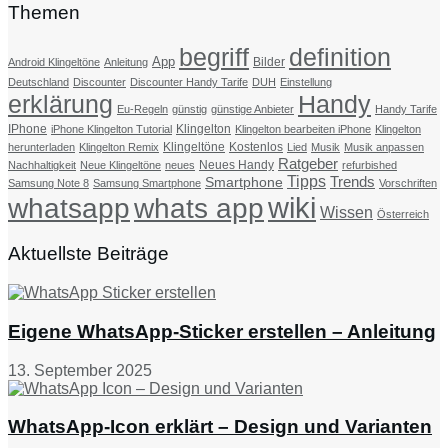
Themen
begriff
definition
App
Bilder
Android Klingeltöne
Anleitung
Deutschland
Discounter
Discounter Handy Tarife
DUH
Einstellung
erklärung
Handy
Eu-Regeln
günstig
günstige Anbieter
Handy Tarife
IPhone
Klingelton
iPhone Klingelton Tutorial
Klingelton bearbeiten iPhone
Klingelton
Klingeltöne
Kostenlos
herunterladen
Klingelton Remix
Lied
Musik
Musik anpassen
Ratgeber
Neues Handy
Nachhaltigkeit
Neue Klingeltöne
neues
refurbished
Tipps
Trends
Smartphone
Samsung Note 8
Samsung Smartphone
Vorschriften
wiki
whatsapp
whats app
Wissen
Österreich
Aktuellste Beiträge
Eigene WhatsApp-Sticker erstellen – Anleitung
13. September 2025
WhatsApp-Icon erklärt – Design und Varianten