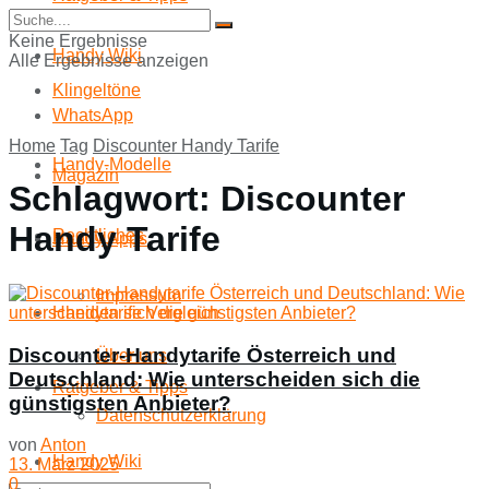
Start
Keine Ergebnisse
Handy Wiki
Alle Ergebnisse anzeigen
Klingeltöne
WhatsApp
Home
Tag
Discounter Handy Tarife
Handy-Modelle
Magazin
Schlagwort:
Discounter
Handy Tarife
Rechtliches
Handy Apps
Impressum
Handytarife Vergleich
Discounter-Handytarife Österreich und
Über uns
Deutschland: Wie unterscheiden sich die
Ratgeber & Tipps
günstigsten Anbieter?
Datenschutzerklärung
von
Anton
Handy Wiki
13. März 2025
0