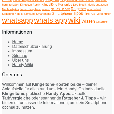
IPhone
Klingelton
iPhone Klingelton Tutorial
Klingelton bearbeiten iPhone
Klingelton
Klingeltöne
Kostenlos
herunterladen
Klingelton Remix
Lied
Musik
Musik anpassen
Ratgeber
Neues Handy
Nachhaltigkeit
Neue Klingeltöne
neues
refurbished
Tipps
Trends
Smartphone
Samsung Note 8
Samsung Smartphone
Vorschriften
wiki
whatsapp
whats app
Wissen
Österreich
Informationen
Home
Datenschutzerklärung
Impressum
Sitemap
Über uns
Handy Wiki
Über uns
Willkommen auf
Klingeltone-Kostenlos.de
– deiner
Anlaufstelle für alles rund um dein Handy! Ob individuelle
Klingeltöne
, praktische
Handy-Apps
, aktuelle
Tarifvergleiche
oder spannende
Ratgeber & Tipps
– wir
bieten dir umfassende Informationen, um dein Smartphone
optimal zu nutzen.