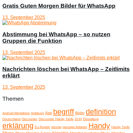
Gratis Guten Morgen Bilder für WhatsApp
13. September 2025
Abstimmung bei WhatsApp – so nutzen
Gruppen die Funktion
13. September 2025
Nachrichten löschen bei WhatsApp – Zeitlimits
erklärt
13. September 2025
Themen
begriff
definition
App
Bilder
Android Klingeltöne
Anleitung
Deutschland
Discounter
Discounter Handy Tarife
DUH
Einstellung
erklärung
Handy
Eu-Regeln
günstig
günstige Anbieter
Handy Tarife