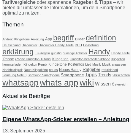
Tarifvergleiche
oder spannende
Ratgeber & Tipps
– wir
bieten dir umfassende Informationen, um dein Smartphone
optimal zu nutzen.
Themen
begriff
definition
App
Bilder
Android Klingeltöne
Anleitung
Deutschland
Discounter
Discounter Handy Tarife
DUH
Einstellung
erklärung
Handy
Eu-Regeln
günstig
günstige Anbieter
Handy Tarife
IPhone
Klingelton
iPhone Klingelton Tutorial
Klingelton bearbeiten iPhone
Klingelton
Klingeltöne
Kostenlos
herunterladen
Klingelton Remix
Lied
Musik
Musik anpassen
Ratgeber
Neues Handy
Nachhaltigkeit
Neue Klingeltöne
neues
refurbished
Tipps
Trends
Smartphone
Samsung Note 8
Samsung Smartphone
Vorschriften
wiki
whatsapp
whats app
Wissen
Österreich
Aktuellste Beiträge
Eigene WhatsApp-Sticker erstellen – Anleitung
13. September 2025