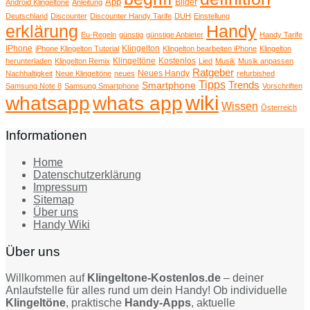
App
Bilder
Android Klingeltöne
Anleitung
Deutschland
Discounter
Discounter Handy Tarife
DUH
Einstellung
erklärung
Handy
Eu-Regeln
günstig
günstige Anbieter
Handy Tarife
IPhone
Klingelton
iPhone Klingelton Tutorial
Klingelton bearbeiten iPhone
Klingelton
Klingeltöne
Kostenlos
herunterladen
Klingelton Remix
Lied
Musik
Musik anpassen
Ratgeber
Neues Handy
Nachhaltigkeit
Neue Klingeltöne
neues
refurbished
Tipps
Trends
Smartphone
Samsung Note 8
Samsung Smartphone
Vorschriften
wiki
whatsapp
whats app
Wissen
Österreich
Informationen
Home
Datenschutzerklärung
Impressum
Sitemap
Über uns
Handy Wiki
Über uns
Willkommen auf
Klingeltone-Kostenlos.de
– deiner
Anlaufstelle für alles rund um dein Handy! Ob individuelle
Klingeltöne
, praktische
Handy-Apps
, aktuelle