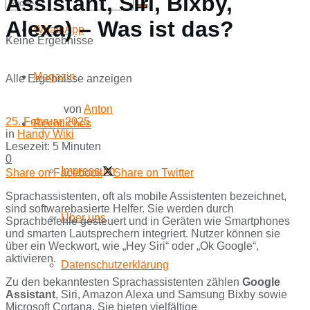
Assistant, Siri, Bixby,
Alexa) – Was ist das?
WhatsApp
Keine Ergebnisse
Magazin
Alle Ergebnisse anzeigen
von
Anton
25. Februar 2025
Rechtliches
in
Handy Wiki
Lesezeit: 5 Minuten
0
Impressum
Share on Facebook
Share on Twitter
Sprachassistenten, oft als mobile Assistenten bezeichnet,
sind softwarebasierte Helfer. Sie werden durch
Über uns
Sprachbefehle gesteuert und in Geräten wie Smartphones
und smarten Lautsprechern integriert. Nutzer können sie
über ein Weckwort, wie „Hey Siri“ oder „Ok Google“,
aktivieren.
Datenschutzerklärung
Zu den bekanntesten Sprachassistenten zählen
Google
Assistant
, Siri, Amazon Alexa und Samsung Bixby sowie
Microsoft Cortana. Sie bieten vielfältige