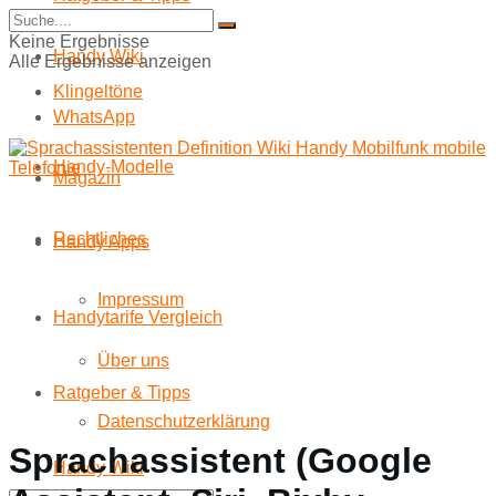
Start
Keine Ergebnisse
Handy Wiki
Alle Ergebnisse anzeigen
Klingeltöne
WhatsApp
Handy-Modelle
Magazin
Rechtliches
Handy Apps
Impressum
Handytarife Vergleich
Über uns
Ratgeber & Tipps
Datenschutzerklärung
Sprachassistent (Google
Handy Wiki