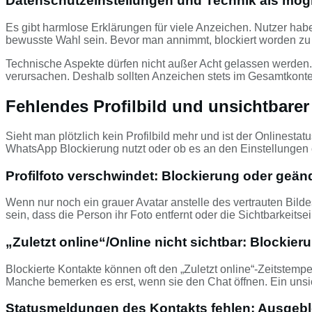
Datenschutzeinstellungen und Technik als mög
Es gibt harmlose Erklärungen für viele Anzeichen. Nutzer hab
bewusste Wahl sein. Bevor man annimmt, blockiert worden zu s
Technische Aspekte dürfen nicht außer Acht gelassen werde
verursachen. Deshalb sollten Anzeichen stets im Gesamtkonte
Fehlendes Profilbild und unsichtbarer
Sieht man plötzlich kein Profilbild mehr und ist der Onlinesta
WhatsApp Blockierung nutzt oder ob es an den Einstellungen 
Profilfoto verschwindet: Blockierung oder geän
Wenn nur noch ein grauer Avatar anstelle des vertrauten Bilde
sein, dass die Person ihr Foto entfernt oder die Sichtbarkeits
„Zuletzt online“/Online nicht sichtbar: Blockier
Blockierte Kontakte können oft den „Zuletzt online“-Zeitstemp
Manche bemerken es erst, wenn sie den Chat öffnen. Ein unsic
Statusmeldungen des Kontakts fehlen: Ausgebl