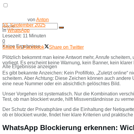
von
Anton
13. September 2025
in
WhatsApp
Lesezeit: 11 Minuten
0
Keine Ergebnisse
Share on Facebook
Share on Twitter
Plötzlich bekommt man keine Antwort mehr, Anrufe scheitern, un
vorliegt. Es erscheint keine Warnung, kein Banner, kein klar
Alle Ergebnisse anzeigen
Es gibt bekannte Anzeichen: Kein Profilfoto, „Zuletzt online
scheitern. Aber Achtung: Diese Zeichen können auch andere U
eine neue Nummer oder ein absichtlich gelöschtes Bild.
Unser Vorgehen ist systematisch. Nur die Kombination verschie
Test, ob man blockiert wurde, hilft Missverständnisse zu verme
Der Schutz der Privatsphäre und die Einhaltung der Netiquett
ob er blockiert wurde, findet hier klare Kriterien und praktis
WhatsApp Blockierung erkennen: Wicht