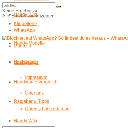
Start
Keine Ergebnisse
Handy Wiki
Alle Ergebnisse anzeigen
Klingeltöne
WhatsApp
Handy-Modelle
Magazin
Rechtliches
Handy Apps
Impressum
Handytarife Vergleich
Über uns
Ratgeber & Tipps
Datenschutzerklärung
Handy Wiki