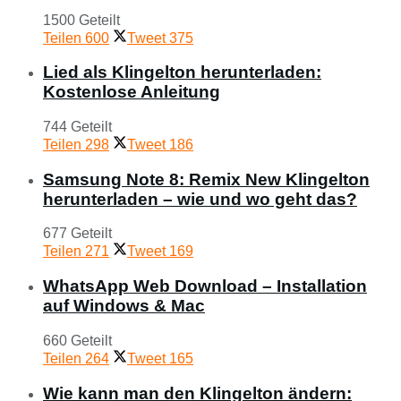
1500 Geteilt
Teilen
600
Tweet
375
Lied als Klingelton herunterladen:
Kostenlose Anleitung
744 Geteilt
Teilen
298
Tweet
186
Samsung Note 8: Remix New Klingelton
herunterladen – wie und wo geht das?
677 Geteilt
Teilen
271
Tweet
169
WhatsApp Web Download – Installation
auf Windows & Mac
660 Geteilt
Teilen
264
Tweet
165
Wie kann man den Klingelton ändern: