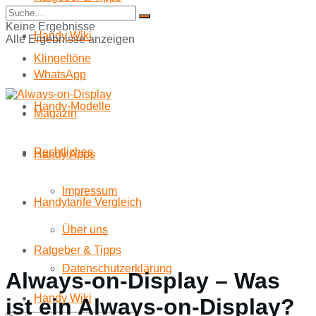
Start
Keine Ergebnisse
Handy Wiki
Alle Ergebnisse anzeigen
Klingeltöne
WhatsApp
Handy-Modelle
Magazin
Rechtliches
Handy Apps
Impressum
Handytarife Vergleich
Über uns
Ratgeber & Tipps
Datenschutzerklärung
Always-on-Display – Was
Handy Wiki
ist ein Always-on-Display?