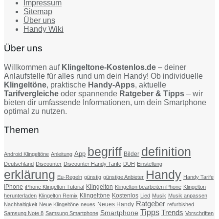
Impressum
Sitemap
Über uns
Handy Wiki
Über uns
Willkommen auf
Klingeltone-Kostenlos.de
– deiner
Anlaufstelle für alles rund um dein Handy! Ob individuelle
Klingeltöne
, praktische
Handy-Apps
, aktuelle
Tarifvergleiche
oder spannende
Ratgeber & Tipps
– wir
bieten dir umfassende Informationen, um dein Smartphone
optimal zu nutzen.
Themen
begriff
definition
App
Bilder
Android Klingeltöne
Anleitung
Deutschland
Discounter
Discounter Handy Tarife
DUH
Einstellung
erklärung
Handy
Eu-Regeln
günstig
günstige Anbieter
Handy Tarife
IPhone
Klingelton
iPhone Klingelton Tutorial
Klingelton bearbeiten iPhone
Klingelton
Klingeltöne
Kostenlos
herunterladen
Klingelton Remix
Lied
Musik
Musik anpassen
Ratgeber
Neues Handy
Nachhaltigkeit
Neue Klingeltöne
neues
refurbished
Tipps
Trends
Smartphone
Samsung Note 8
Samsung Smartphone
Vorschriften