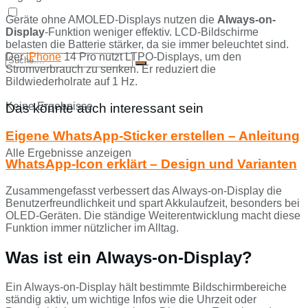
Geräte ohne AMOLED-Displays nutzen die
Always-on-
Display
-Funktion weniger effektiv. LCD-Bildschirme
belasten die Batterie stärker, da sie immer beleuchtet sind.
Der
iPhone
14 Pro nutzt LTPO-Displays, um den
Stromverbrauch zu senken. Er reduziert die
Bildwiederholrate auf 1 Hz.
Keine Ergebnisse
Das könnte auch interessant sein
Eigene WhatsApp-Sticker erstellen – Anleitung
Alle Ergebnisse anzeigen
WhatsApp-Icon erklärt – Design und Varianten
Zusammengefasst verbessert das Always-on-Display die
Benutzerfreundlichkeit und spart Akkulaufzeit, besonders bei
OLED-Geräten. Die ständige Weiterentwicklung macht diese
Funktion immer nützlicher im Alltag.
Was ist ein Always-on-Display?
Ein Always-on-Display hält bestimmte Bildschirmbereiche
ständig aktiv, um wichtige Infos wie die Uhrzeit oder