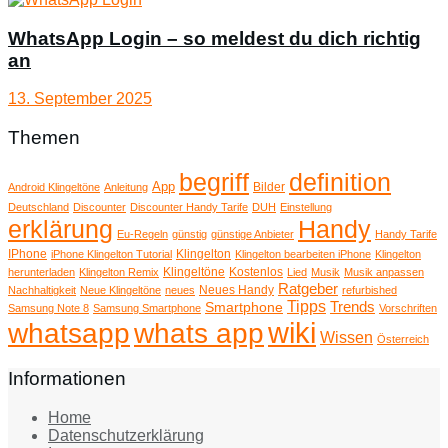
WhatsApp Login – so meldest du dich richtig
an
13. September 2025
Themen
begriff
definition
App
Bilder
Android Klingeltöne
Anleitung
Deutschland
Discounter
Discounter Handy Tarife
DUH
Einstellung
erklärung
Handy
Eu-Regeln
günstig
günstige Anbieter
Handy Tarife
IPhone
Klingelton
iPhone Klingelton Tutorial
Klingelton bearbeiten iPhone
Klingelton
Klingeltöne
Kostenlos
herunterladen
Klingelton Remix
Lied
Musik
Musik anpassen
Ratgeber
Neues Handy
Nachhaltigkeit
Neue Klingeltöne
neues
refurbished
Tipps
Trends
Smartphone
Samsung Note 8
Samsung Smartphone
Vorschriften
wiki
whatsapp
whats app
Wissen
Österreich
Informationen
Home
Datenschutzerklärung