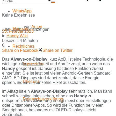
WhatsApp
Keine Ergebnisse
von
Anton
Magazin
Alle Ergebnisse anzeigen
25. Februar 2025
in
Handy Wiki
Lesezeit: 4 Minuten
0
Rechtliches
Share on Facebook
Share on Twitter
Das
Always-on-Display
, kurz AoD, ist eine Technologie, die
wichtige Infos wie Uhrzeit und Anrufe zeigt, auch wenn das
Impressum
Handy
gesperrt ist. Samsung hat diese Funktion zuerst
eingeführt. Sie ist jetzt bei vielen Android-Geräten Standard.
AMOLED-Displays sind dabei zentral, da sie Energie
Über uns
sparen, indem sie einzelne Pixel ausschalten.
Im Alltag ist ein
Always-on-Display
sehr nützlich. Man kann
schnell wichtige Infos sehen, ohne das
Handy
zu
Datenschutzerklärung
entsperren. Die Aktivierung erfolgt meist über Einstellungen
oder Drittanbieter-Apps. So wird die Funktion bei vielen
Smartphones, besonders mit OLED-Displays, leicht
zugänglich.