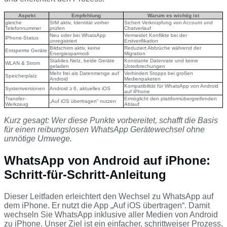
Aspekt
Empfehlung
Warum es wichtig ist
gleiche
SIM aktiv, Identität vorher
Sichert Verknüpfung von Account und
Telefonnummer
prüfen
Chatverlauf
Neu oder bei WhatsApp
Vermeidet Konflikte bei der
iPhone-Status
unregistriert
Erstverifikation
Bildschirm aktiv, keine
Reduziert Abbrüche während der
Entsperrte Geräte
Energiesparmodi
Migration
Stabiles Netz, beide Geräte
Konstante Datenrate und keine
WLAN & Strom
geladen
Unterbrechungen
Mehr frei als Datenmenge auf
Verhindert Stopps bei großen
Speicherplatz
Android
Medienpaketen
Kompatibilität für WhatsApp von Android
Systemversionen
Android ≥ 6, aktuelles iOS
auf iPhone
Transfer-
Ermöglicht den plattformübergreifenden
„Auf iOS übertragen“ nutzen
Werkzeug
Ablauf
Kurz gesagt: Wer diese Punkte vorbereitet, schafft die Basis
für einen reibungslosen WhatsApp Gerätewechsel ohne
unnötige Umwege.
WhatsApp von Android auf iPhone:
Schritt-für-Schritt-Anleitung
Dieser Leitfaden erleichtert den Wechsel zu WhatsApp auf
dem iPhone. Er nutzt die App „Auf iOS übertragen“. Damit
wechseln Sie WhatsApp inklusive aller Medien von Android
zu iPhone. Unser Ziel ist ein einfacher, schrittweiser Prozess,