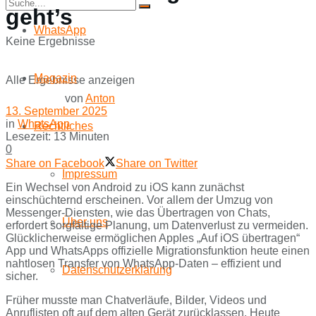
geht’s
WhatsApp
Keine Ergebnisse
Magazin
Alle Ergebnisse anzeigen
von
Anton
13. September 2025
in
WhatsApp
Rechtliches
Lesezeit: 13 Minuten
0
Share on Facebook
Share on Twitter
Impressum
Ein Wechsel von Android zu iOS kann zunächst
einschüchternd erscheinen. Vor allem der Umzug von
Messenger-Diensten, wie das Übertragen von Chats,
Über uns
erfordert sorgfältige Planung, um Datenverlust zu vermeiden.
Glücklicherweise ermöglichen Apples „Auf iOS übertragen“
App und WhatsApps offizielle Migrationsfunktion heute einen
nahtlosen Transfer von WhatsApp-Daten – effizient und
Datenschutzerklärung
sicher.
Früher musste man Chatverläufe, Bilder, Videos und
Anruflisten oft auf dem alten Gerät zurücklassen. Heute