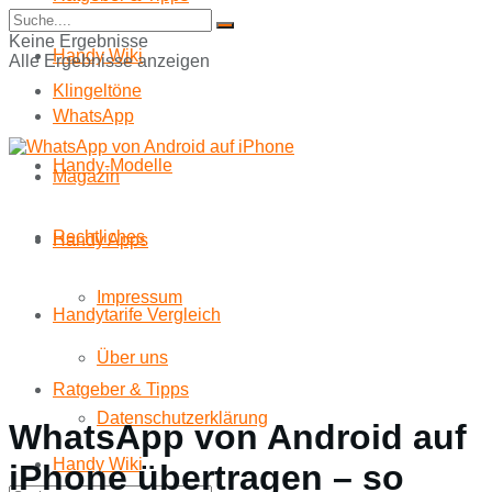
Start
Keine Ergebnisse
Handy Wiki
Alle Ergebnisse anzeigen
Klingeltöne
WhatsApp
Handy-Modelle
Magazin
Rechtliches
Handy Apps
Impressum
Handytarife Vergleich
Über uns
Ratgeber & Tipps
Datenschutzerklärung
WhatsApp von Android auf
Handy Wiki
iPhone übertragen – so