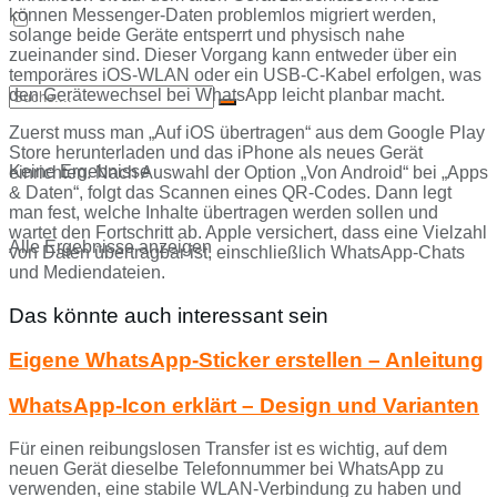
können Messenger-Daten problemlos migriert werden,
solange beide Geräte entsperrt und physisch nahe
zueinander sind. Dieser Vorgang kann entweder über ein
temporäres iOS-WLAN oder ein USB-C-Kabel erfolgen, was
den Gerätewechsel bei WhatsApp leicht planbar macht.
Zuerst muss man „Auf iOS übertragen“ aus dem Google Play
Store herunterladen und das iPhone als neues Gerät
Keine Ergebnisse
einrichten. Nach Auswahl der Option „Von Android“ bei „Apps
& Daten“, folgt das Scannen eines QR-Codes. Dann legt
man fest, welche Inhalte übertragen werden sollen und
wartet den Fortschritt ab. Apple versichert, dass eine Vielzahl
Alle Ergebnisse anzeigen
von Daten übertragbar ist, einschließlich WhatsApp-Chats
und Mediendateien.
Das könnte auch interessant sein
Eigene WhatsApp-Sticker erstellen – Anleitung
WhatsApp-Icon erklärt – Design und Varianten
Für einen reibungslosen Transfer ist es wichtig, auf dem
neuen Gerät dieselbe Telefonnummer bei WhatsApp zu
verwenden, eine stabile WLAN-Verbindung zu haben und