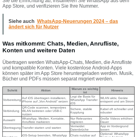
Sie die Einrichtung ab, installieren Sie WhatsApp aus dem
App Store, und verifizieren Sie Ihre Nummer.
Siehe auch
WhatsApp-Neuerungen 2024 – das
ändert sich für Nutzer
Was mitkommt: Chats, Medien, Anrufliste,
Konten und weitere Daten
Übertragen werden WhatsApp-Chats, Medien, die Anrufliste
und kompatible Konten. Viele kostenlose Android-Apps
können später im App Store heruntergeladen werden. Musik,
Bücher und PDFs müssen separat migriert werden.
Warum es wichtig
Schritt
Aktion
Hinweis
ist
Legt die Basis für
Auf iOS übertragen installieren,
WLAN aktiv, Geräte
Vorbereitung
WhatsApp Transfer
iPhone auf „Von Android“ setzen
entsperrt und am Strom
iOS
QR-Code scannen, temporäres
Sichere, stabile
Kabel oft schneller und
Verbindung
WLAN beitreten oder USB‑C
Kopplung
robuster
nutzen
WhatsApp, Medien, Kontakte,
Nur Relevantes
Große Videos erhöhen
Auswahl
Anrufliste markieren
migrieren
Dauer
Vermeidet
App im Vordergrund
Übertragung
Transfer starten und warten
Datenbrüche
lassen
Optional: WhatsApp
iOS-Setup beenden, WhatsApp
Chats nutzbar auf