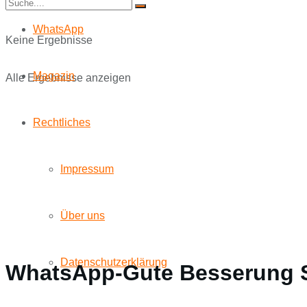
WhatsApp
Keine Ergebnisse
Magazin
Alle Ergebnisse anzeigen
Rechtliches
Impressum
Über uns
Datenschutzerklärung
WhatsApp-Gute Besserung S