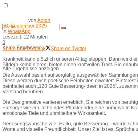
von
Anton
13. September 2025
in
WhatsApp
Lesezeit: 12 Minuten
0
Keine Ergebnisse
Share on Facebook
Share on Twitter
Krankheit kann plötzlich unseren Alltag stoppen. Dann wirkt 
Bildern kombinieren, bieten einen kraftvollen Trost. Sie erlaub
Alle Ergebnisse anzeigen
Die Auswahl basiert auf sorgfältig ausgewählten Sammlungen 
Diese werden durch poetische Feinheiten erweitert. Pinterest
beinhaltet auch „120 Gute Besserung-Ideen in 2025“, zusamme
Verstand berühren.
Die Designmotive variieren erheblich. Sie reichen von beruh
Fürsorge wie ein lächelndes Pflaster oder eine humorvolle K
emotionale Tiefe und unmittelbare Wirksamkeit.
Genesungswünsche wie „Hallo, gute Besserung – werde schnell w
Worte und visuelle Freundlichkeit. Unser Ziel ist es, Sprüch