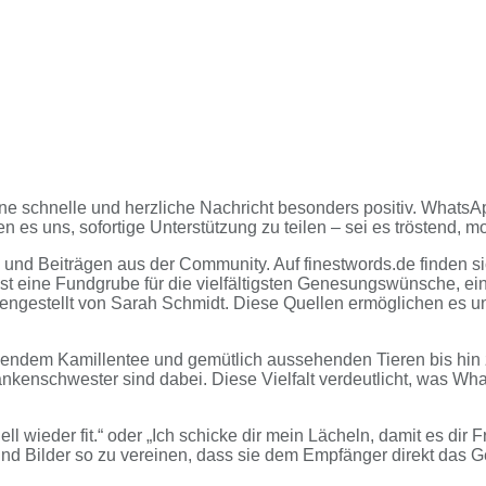
eine schnelle und herzliche Nachricht besonders positiv. Whats
en es uns, sofortige Unterstützung zu teilen – sei es tröstend, m
und Beiträgen aus der Community. Auf finestwords.de finden s
 ist eine Fundgrube für die vielfältigsten Genesungswünsche, e
ngestellt von Sarah Schmidt. Diese Quellen ermöglichen es uns
igendem Kamillentee und gemütlich aussehenden Tieren bis hin 
rankenschwester sind dabei. Diese Vielfalt verdeutlicht, was
ieder fit.“ oder „Ich schicke dir mein Lächeln, damit es dir Fr
e und Bilder so zu vereinen, dass sie dem Empfänger direkt das