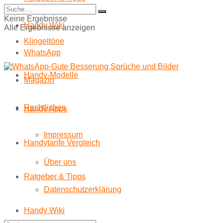
Start
Keine Ergebnisse
Handy Wiki
Alle Ergebnisse anzeigen
Klingeltöne
WhatsApp
Handy-Modelle
Magazin
Rechtliches
Handy Apps
Impressum
Handytarife Vergleich
Über uns
Ratgeber & Tipps
Datenschutzerklärung
Handy Wiki