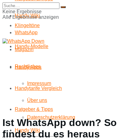
Start
Keine Ergebnisse
Handy Wiki
Alle Ergebnisse anzeigen
Klingeltöne
WhatsApp
Handy-Modelle
Magazin
Rechtliches
Handy Apps
Impressum
Handytarife Vergleich
Über uns
Ratgeber & Tipps
Datenschutzerklärung
Ist WhatsApp down? So
Handy Wiki
findest du es heraus