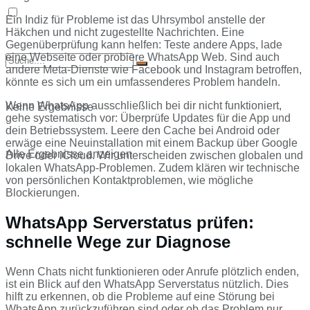
Ein Indiz für Probleme ist das Uhrsymbol anstelle der
Häkchen und nicht zugestellte Nachrichten. Eine
Gegenüberprüfung kann helfen: Teste andere Apps, lade
eine Webseite oder probiere WhatsApp Web. Sind auch
andere Meta-Dienste wie Facebook und Instagram betroffen,
könnte es sich um ein umfassenderes Problem handeln.
Wenn WhatsApp ausschließlich bei dir nicht funktioniert,
Keine Ergebnisse
gehe systematisch vor: Überprüfe Updates für die App und
dein Betriebssystem. Leere den Cache bei Android oder
erwäge eine Neuinstallation mit einem Backup über Google
Alle Ergebnisse anzeigen
Drive oder iCloud. Wir unterscheiden zwischen globalen und
lokalen WhatsApp-Problemen. Zudem klären wir technische
von persönlichen Kontaktproblemen, wie mögliche
Blockierungen.
WhatsApp Serverstatus prüfen:
schnelle Wege zur Diagnose
Wenn Chats nicht funktionieren oder Anrufe plötzlich enden,
ist ein Blick auf den WhatsApp Serverstatus nützlich. Dies
hilft zu erkennen, ob die Probleme auf eine Störung bei
WhatsApp zurückzuführen sind oder ob das Problem nur