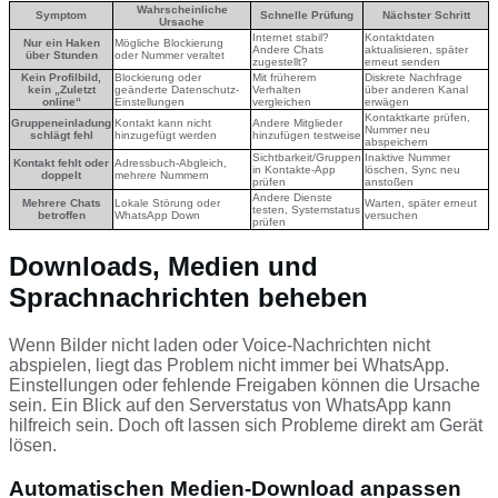
Wahrscheinliche
Symptom
Schnelle Prüfung
Nächster Schritt
Ursache
Internet stabil?
Kontaktdaten
Nur ein Haken
Mögliche Blockierung
Andere Chats
aktualisieren, später
über Stunden
oder Nummer veraltet
zugestellt?
erneut senden
Kein Profilbild,
Blockierung oder
Mit früherem
Diskrete Nachfrage
kein „Zuletzt
geänderte Datenschutz-
Verhalten
über anderen Kanal
online“
Einstellungen
vergleichen
erwägen
Kontaktkarte prüfen,
Gruppeneinladung
Kontakt kann nicht
Andere Mitglieder
Nummer neu
schlägt fehl
hinzugefügt werden
hinzufügen testweise
abspeichern
Sichtbarkeit/Gruppen
Inaktive Nummer
Kontakt fehlt oder
Adressbuch-Abgleich,
in Kontakte-App
löschen, Sync neu
doppelt
mehrere Nummern
prüfen
anstoßen
Andere Dienste
Mehrere Chats
Lokale Störung oder
Warten, später erneut
testen, Systemstatus
betroffen
WhatsApp Down
versuchen
prüfen
Downloads, Medien und
Sprachnachrichten beheben
Wenn Bilder nicht laden oder Voice-Nachrichten nicht
abspielen, liegt das Problem nicht immer bei WhatsApp.
Einstellungen oder fehlende Freigaben können die Ursache
sein. Ein Blick auf den Serverstatus von WhatsApp kann
hilfreich sein. Doch oft lassen sich Probleme direkt am Gerät
lösen.
Automatischen Medien-Download anpassen