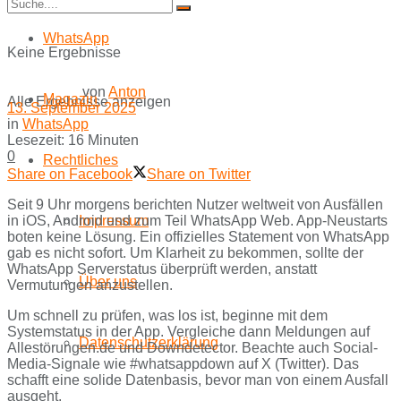
WhatsApp
Keine Ergebnisse
von
Anton
Magazin
Alle Ergebnisse anzeigen
13. September 2025
in
WhatsApp
Lesezeit: 16 Minuten
0
Rechtliches
Share on Facebook
Share on Twitter
Seit 9 Uhr morgens berichten Nutzer weltweit von Ausfällen
in iOS, Android und zum Teil WhatsApp Web. App-Neustarts
Impressum
boten keine Lösung. Ein offizielles Statement von WhatsApp
gab es nicht sofort. Um Klarheit zu bekommen, sollte der
WhatsApp Serverstatus überprüft werden, anstatt
Über uns
Vermutungen anzustellen.
Um schnell zu prüfen, was los ist, beginne mit dem
Systemstatus in der App. Vergleiche dann Meldungen auf
Datenschutzerklärung
Allestörungen.de und Downdetector. Beachte auch Social-
Media-Signale wie #whatsappdown auf X (Twitter). Das
schafft eine solide Datenbasis, bevor man von einem Ausfall
ausgeht.