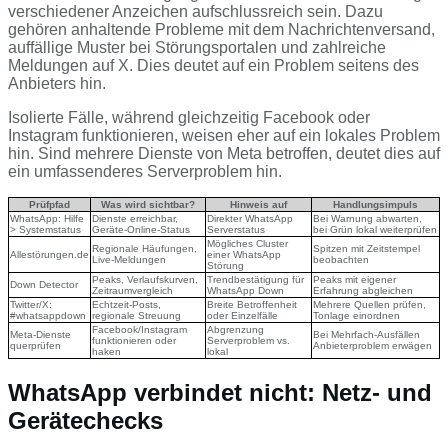
verschiedener Anzeichen aufschlussreich sein. Dazu
gehören anhaltende Probleme mit dem Nachrichtenversand,
auffällige Muster bei Störungsportalen und zahlreiche
Meldungen auf X. Dies deutet auf ein Problem seitens des
Anbieters hin.
Isolierte Fälle, während gleichzeitig Facebook oder
Instagram funktionieren, weisen eher auf ein lokales Problem
hin. Sind mehrere Dienste von Meta betroffen, deutet dies auf
ein umfassenderes Serverproblem hin.
Prüfpfad
Was wird sichtbar?
Hinweis auf
Handlungsimpuls
WhatsApp: Hilfe
Dienste erreichbar,
Direkter WhatsApp
Bei Warnung abwarten,
> Systemstatus
Geräte-Online-Status
Serverstatus
bei Grün lokal weiterprüfen
Mögliches Cluster
Regionale Häufungen,
Spitzen mit Zeitstempel
Allestörungen.de
einer WhatsApp
Live-Meldungen
beobachten
Störung
Peaks, Verlaufskurven,
Trendbestätigung für
Peaks mit eigener
Down Detector
Zeitraumvergleich
WhatsApp Down
Erfahrung abgleichen
Twitter/X:
Echtzeit-Posts,
Breite Betroffenheit
Mehrere Quellen prüfen,
#whatsappdown
regionale Streuung
oder Einzelfälle
Tonlage einordnen
Facebook/Instagram
Abgrenzung
Meta-Dienste
Bei Mehrfach-Ausfällen
funktionieren oder
Serverproblem vs.
querprüfen
Anbieterproblem erwägen
haken
lokal
WhatsApp verbindet nicht: Netz- und
Gerätechecks