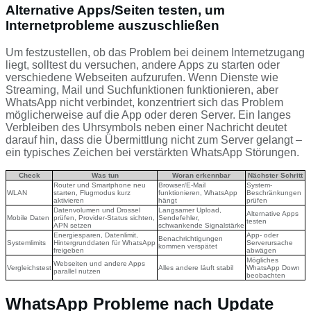
Alternative Apps/Seiten testen, um
Internetprobleme auszuschließen
Um festzustellen, ob das Problem bei deinem Internetzugang
liegt, solltest du versuchen, andere Apps zu starten oder
verschiedene Webseiten aufzurufen. Wenn Dienste wie
Streaming, Mail und Suchfunktionen funktionieren, aber
WhatsApp nicht verbindet, konzentriert sich das Problem
möglicherweise auf die App oder deren Server. Ein langes
Verbleiben des Uhrsymbols neben einer Nachricht deutet
darauf hin, dass die Übermittlung nicht zum Server gelangt –
ein typisches Zeichen bei verstärkten WhatsApp Störungen.
Check
Was tun
Woran erkennbar
Nächster Schritt
Router und Smartphone neu
Browser/E-Mail
System-
WLAN
starten, Flugmodus kurz
funktionieren, WhatsApp
Beschränkungen
aktivieren
hängt
prüfen
Datenvolumen und Drossel
Langsamer Upload,
Alternative Apps
Mobile Daten
prüfen, Provider-Status sichten,
Sendefehler,
testen
APN setzen
schwankende Signalstärke
Energiesparen, Datenlimit,
App- oder
Benachrichtigungen
Systemlimits
Hintergrunddaten für WhatsApp
Serverursache
kommen verspätet
freigeben
abwägen
Mögliches
Webseiten und andere Apps
Vergleichstest
Alles andere läuft stabil
WhatsApp Down
parallel nutzen
beobachten
WhatsApp Probleme nach Update